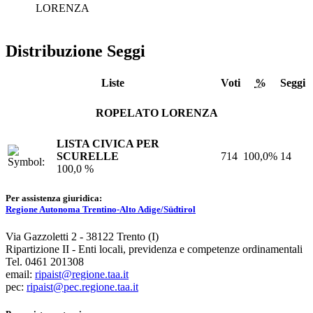
LORENZA
Distribuzione Seggi
Liste
Voti
%
Seggi
ROPELATO LORENZA
LISTA CIVICA PER
SCURELLE
714
100,0%
14
100,0 %
Per assistenza giuridica:
Regione Autonoma Trentino-Alto Adige/Südtirol
Via Gazzoletti 2 - 38122 Trento (I)
Ripartizione II - Enti locali, previdenza e competenze ordinamentali
Tel. 0461 201308
email:
ripaist@regione.taa.it
pec:
ripaist@pec.regione.taa.it