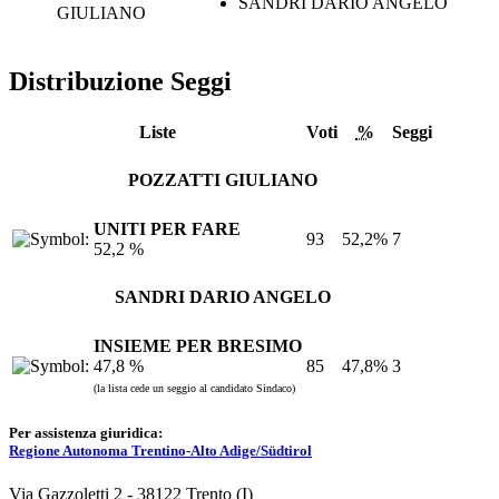
SANDRI DARIO ANGELO
GIULIANO
Distribuzione Seggi
Liste
Voti
%
Seggi
POZZATTI GIULIANO
UNITI PER FARE
93
52,2%
7
52,2 %
SANDRI DARIO ANGELO
INSIEME PER BRESIMO
47,8 %
85
47,8%
3
(la lista cede un seggio al candidato Sindaco)
Per assistenza giuridica:
Regione Autonoma Trentino-Alto Adige/Südtirol
Via Gazzoletti 2 - 38122 Trento (I)