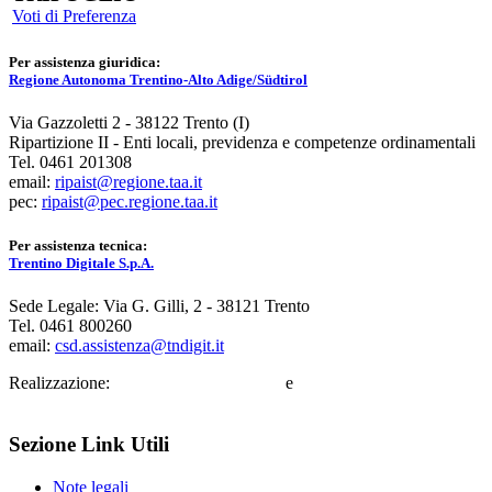
Voti di Preferenza
Per assistenza giuridica:
Regione Autonoma Trentino-Alto Adige/Südtirol
Via Gazzoletti 2 - 38122 Trento (I)
Ripartizione II - Enti locali, previdenza e competenze ordinamentali
Tel. 0461 201308
email:
ripaist@regione.taa.it
pec:
ripaist@pec.regione.taa.it
Per assistenza tecnica:
Trentino Digitale S.p.A.
Sede Legale: Via G. Gilli, 2 - 38121 Trento
Tel. 0461 800260
email:
csd.assistenza@tndigit.it
Realizzazione:
Trentino Digitale S.p.A.
e
Informatica Alto Adige
S.p.A.
Sezione Link Utili
Note legali