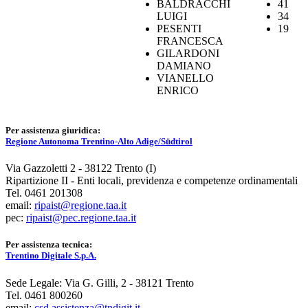
BALDRACCHI
41
LUIGI
34
PESENTI
19
FRANCESCA
GILARDONI
DAMIANO
VIANELLO
ENRICO
Per assistenza giuridica:
Regione Autonoma Trentino-Alto Adige/Südtirol
Via Gazzoletti 2 - 38122 Trento (I)
Ripartizione II - Enti locali, previdenza e competenze ordinamentali
Tel. 0461 201308
email:
ripaist@regione.taa.it
pec:
ripaist@pec.regione.taa.it
Per assistenza tecnica:
Trentino Digitale S.p.A.
Sede Legale: Via G. Gilli, 2 - 38121 Trento
Tel. 0461 800260
email:
csd.assistenza@tndigit.it