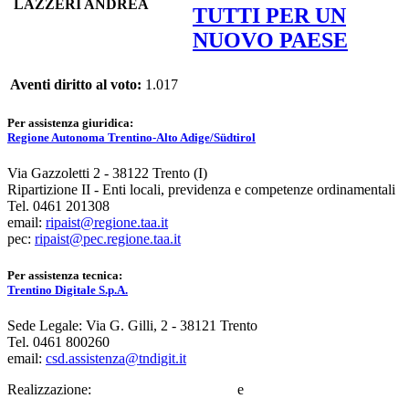
LAZZERI ANDREA
TUTTI PER UN
NUOVO PAESE
Aventi diritto al voto:
1.017
Per assistenza giuridica:
Regione Autonoma Trentino-Alto Adige/Südtirol
Via Gazzoletti 2 - 38122 Trento (I)
Ripartizione II - Enti locali, previdenza e competenze ordinamentali
Tel. 0461 201308
email:
ripaist@regione.taa.it
pec:
ripaist@pec.regione.taa.it
Per assistenza tecnica:
Trentino Digitale S.p.A.
Sede Legale: Via G. Gilli, 2 - 38121 Trento
Tel. 0461 800260
email:
csd.assistenza@tndigit.it
Realizzazione:
Trentino Digitale S.p.A.
e
Informatica Alto Adige
S.p.A.